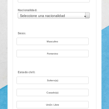
Nacionalidad:
Seleccione una nacionalidad
Sexo:
Masculino
Femenino
Estado civil:
Soltero(a)
Casado(a)
Unión Libre